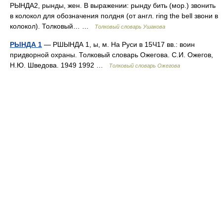
РЫНДА2, рынды, жен. В выражении: рынду бить (мор.) звонить
в колокол для обозначения полдня (от англ. ring the bell звони в
колокол). Толковый… …
Толковый словарь Ушакова
РЫНДА 1
— РШЫНДА 1, ы, м. На Руси в 15Ч17 вв.: воин
придворной охраны. Толковый словарь Ожегова. С.И. Ожегов,
Н.Ю. Шведова. 1949 1992 …
Толковый словарь Ожегова