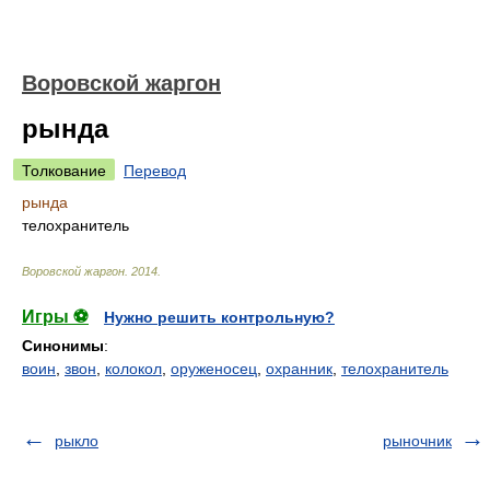
Воровской жаргон
рында
Толкование
Перевод
рында
телохранитель
Воровской жаргон
.
2014
.
Игры ⚽
Нужно решить контрольную?
Синонимы
:
воин
,
звон
,
колокол
,
оруженосец
,
охранник
,
телохранитель
рыкло
рыночник