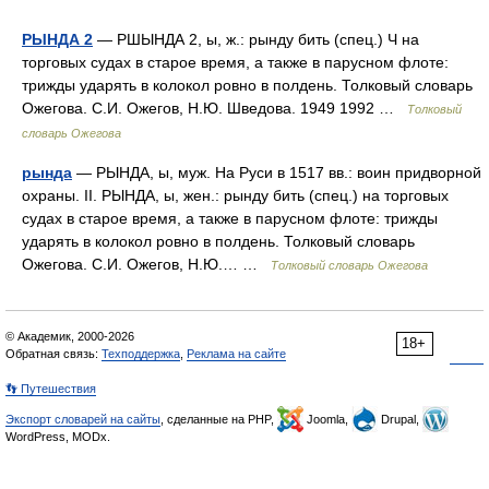
РЫНДА 2
— РШЫНДА 2, ы, ж.: рынду бить (спец.) Ч на
торговых судах в старое время, а также в парусном флоте:
трижды ударять в колокол ровно в полдень. Толковый словарь
Ожегова. С.И. Ожегов, Н.Ю. Шведова. 1949 1992 …
Толковый
словарь Ожегова
рында
— РЫНДА, ы, муж. На Руси в 1517 вв.: воин придворной
охраны. II. РЫНДА, ы, жен.: рынду бить (спец.) на торговых
судах в старое время, а также в парусном флоте: трижды
ударять в колокол ровно в полдень. Толковый словарь
Ожегова. С.И. Ожегов, Н.Ю.… …
Толковый словарь Ожегова
© Академик, 2000-2026
18+
Обратная связь:
Техподдержка
,
Реклама на сайте
👣 Путешествия
Экспорт словарей на сайты
, сделанные на PHP,
Joomla,
Drupal,
WordPress, MODx.