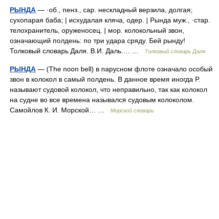
РЫНДА
— ·об., пенз., сар. нескладный верзила, долгая;
сухопарая баба; | исхудалая кляча, одер. | Рында муж., ·стар.
телохранитель, оруженосец. | мор. колокольный звон,
означающий полдень: по три удара сряду. Бей рынду!
Толковый словарь Даля. В.И. Даль.… …
Толковый словарь Даля
РЫНДА
— (The noon bell) в парусном флоте означало особый
звон в колокол в самый полдень. В данное время иногда Р.
называют судовой колокол, что неправильно, так как колокол
на судне во все времена назывался судовым колоколом.
Самойлов К. И. Морской… …
Морской словарь