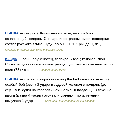
РЫНДА
— (морск.). Колокольный звон, на кораблях,
означающий полдень. Словарь иностранных слов, вошедших в
состав русского языка. Чудинов А.Н., 1910. рында ы, ж. ( …
Словарь иностранных слов русского языка
рында
— воин, оруженосец, телохранитель; колокол, звон
Словарь русских синонимов. рында сущ., кол во синонимов: 6 •
воин (78) • звон …
Словарь синонимов
РЫНДА
— (от англ. выражения ring the bell звони в колокол )
особый бой (звон) 3 удара в судовой колокол в полдень (до
сер. 19 в. сутки на кораблях начинались в полдень). В течение
вахты (равна 4 часам) отбивали склянки : по истечении
получаса 1 удар,… …
Большой Энциклопедический словарь