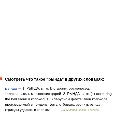
Смотреть что такое "рында" в других словарях:
рында
— 1. РЫНДА, ы; м. В старину: оруженосец,
телохранитель московских царей. 2. РЫНДА, ы; ж. [от англ. ring
the bell звони в колокол] 1. В парусном флоте: звон колокола,
производимый в полдень. Бить, отбивать, звонить рынду
(трижды ударять в колокол… …
Энциклопедический словарь